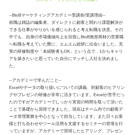
--BtoBマーケティングアカデミー受講前/受講理由--
前職は雑誌の編集者。ダイレクトに顧客と関わり課題解決が
できる仕事がやりがいを感じられると考え転職を決意。その
中でも、自身の市場価値向上を目指しBtoB無形商材の営業職
へ転職を考えていた際に、エムエム総研に出会いました。充
実の研修制度や「未経験者もOK」という点で、1からキャリ
アを築きたいと思っていた自分にマッチし入社を決めまし
た。
--アカデミーで学んだこと--
Excelやデータの取り扱いについての講義、対顧客のヒアリン
グやプレゼンの研修が非常に活きています。Excelが苦手だっ
たのですがアカデミーでしっかり実習の時間を取って頂いた
ことで基礎から習得できました。現在はチーム内での顧客デ
ータ管理業務を中心となって担当しています。また日々お客
様と打ち合わせやツール活用を支援するセミナーの登壇を行
っていますが、アカデミーで習得したヒアリング、プレゼン