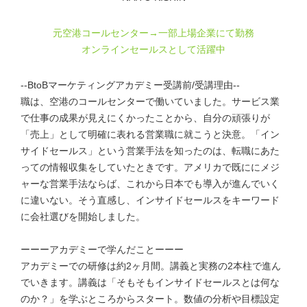
元空港コールセンター→一部上場企業にて勤務
オンラインセールスとして活躍中
--BtoBマーケティングアカデミー受講前/受講理由--
職は、空港のコールセンターで働いていました。サービス業
で仕事の成果が見えにくかったことから、自分の頑張りが
「売上」として明確に表れる営業職に就こうと決意。「イン
サイドセールス」という営業手法を知ったのは、転職にあた
っての情報収集をしていたときです。アメリカで既ににメジ
ャーな営業手法ならば、これから日本でも導入が進んでいく
に違いない。そう直感し、インサイドセールスをキーワード
に会社選びを開始しました。
ーーーアカデミーで学んだことーーー
アカデミーでの研修は約2ヶ月間。講義と実務の2本柱で進ん
でいきます。講義は「そもそもインサイドセールスとは何な
のか？」を学ぶところからスタート。数値の分析や目標設定