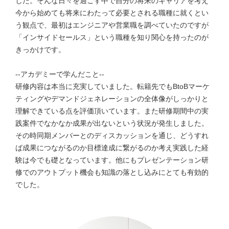
した。そんな日々を過ごす中で自分の将来のキャリアを考え
今から始めても将来にわたって必要とされる職種に就くとい
う観点で、最初はエンジニアや営業職を調べていたのですが
「インサイドセールス」という職種を知り関心を持ったのが
きっかけです。
--アカデミーで学んだこと--
研修内容は本当に充実していました。転籍先でもBtoBマーケ
ティングやデマンドジェネレーションの全体像がしっかりと
理解できている点を評価頂いています。また研修期間中の実
践案件でなかなか成果が出ないという状況が発生しました。
その時同期メンバーとのディスカッションを通じ、どうすれ
ば成果につながるのか目標達成に繋がるのか考え実践した経
験は今でも礎となっています。他にもプレゼンテーション研
修でのアウトプット機会も知識の落とし込みにとても有効的
でした。