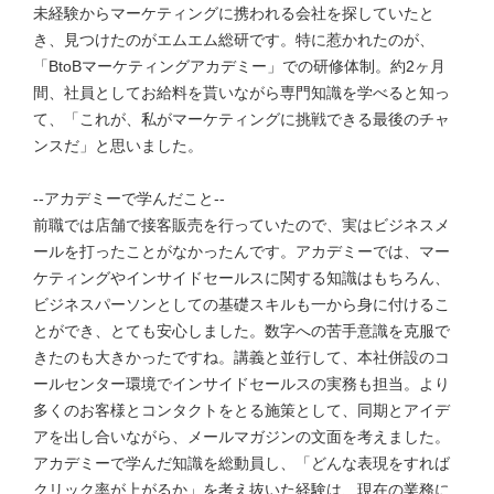
未経験からマーケティングに携われる会社を探していたと
き、見つけたのがエムエム総研です。特に惹かれたのが、
「BtoBマーケティングアカデミー」での研修体制。約2ヶ月
間、社員としてお給料を貰いながら専門知識を学べると知っ
て、「これが、私がマーケティングに挑戦できる最後のチャ
ンスだ」と思いました。
--アカデミーで学んだこと--
前職では店舗で接客販売を行っていたので、実はビジネスメ
ールを打ったことがなかったんです。アカデミーでは、マー
ケティングやインサイドセールスに関する知識はもちろん、
ビジネスパーソンとしての基礎スキルも一から身に付けるこ
とができ、とても安心しました。数字への苦手意識を克服で
きたのも大きかったですね。講義と並行して、本社併設のコ
ールセンター環境でインサイドセールスの実務も担当。より
多くのお客様とコンタクトをとる施策として、同期とアイデ
アを出し合いながら、メールマガジンの文面を考えました。
アカデミーで学んだ知識を総動員し、「どんな表現をすれば
クリック率が上がるか」を考え抜いた経験は、現在の業務に