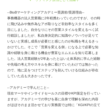
--BtoBマーケティングアカデミー受講前/受講理由--
事務機器の法人営業職に2年程携わっていたのですが、その時
に飛び込みや無作為なアポ取りなど非効率なスタイルを多く
目にしました。自分なりにその営業スタイルを変えるべく試
行錯誤しましたが、私自身決定的に知識やノウハウが足りて
いないと実感し成長が必要だと感じたのが転職を考えるきっ
かけでした。そこで「営業を変える側」になる上で必要な知
識や経験を身に着ける機会が豊富なエムエムを知り応募しま
した。法人営業経験が2年あったとはいえ体系的に学んだ経験
や先端の考え方やスキルを身に着けていたわけでは無かった
ので、地に足をつけてステップを刻んでいける仕組みが存在
していた点も大きかったです。
--アカデミーで学んだこと--
現在マーケやインサイドセールスの目標やKPI策定を行ってい
ますが、アカデミーでの学びを基に自身で理解を深めた内容
がほぼそのまま活かせており実務面では特に「KGI/KPIの立て